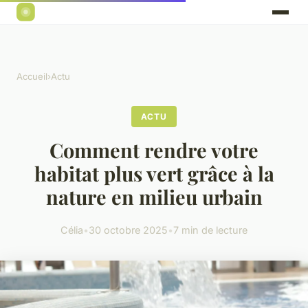
Accueil
›
Actu
ACTU
Comment rendre votre
habitat plus vert grâce à la
nature en milieu urbain
Célia
•
30 octobre 2025
•
7 min de lecture