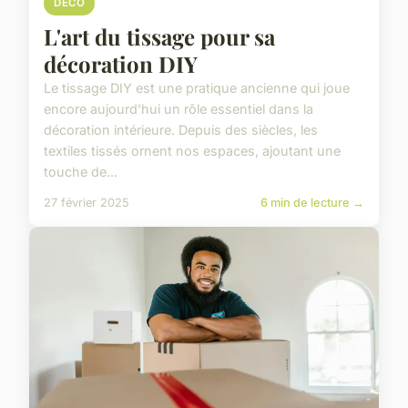
DECO
L'art du tissage pour sa
décoration DIY
Le tissage DIY est une pratique ancienne qui joue
encore aujourd'hui un rôle essentiel dans la
décoration intérieure. Depuis des siècles, les
textiles tissés ornent nos espaces, ajoutant une
touche de...
27 février 2025
6 min de lecture →