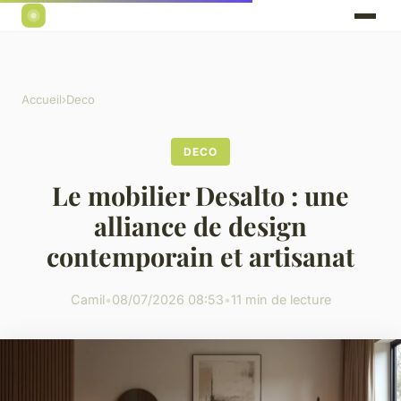
Accueil
›
Deco
DECO
Le mobilier Desalto : une
alliance de design
contemporain et artisanat
Camil
•
08/07/2026 08:53
•
11 min de lecture