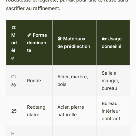
sacrifier au raffinement.
🎨
M
📏 Forme
🛠️ Matériaux
🏡 Usage
od
dominan
de prédilection
conseillé
èl
te
e
Salle à
Cl
Acier, marbre,
Ronde
manger,
ay
bois
bureau
Bureau,
Rectang
Acier, pierre
25
intérieur
ulaire
naturelle
contract
H