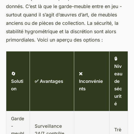
donnés. C’est là que le garde-meuble entre en jeu -
surtout quand il s’agit d’œuvres d’art, de meubles
anciens ou de pièces de collection. La sécurité, la
stabilité hygrométrique et la discrétion sont alors
primordiales. Voici un aperçu des options :
🔒
Niv
🔄
❌
eau
Soluti
✅ Avantages
Inconvénie
de
on
nts
séc
urit
é
Garde
-
Surveillance
Trè
meubl
24/7, contrôle