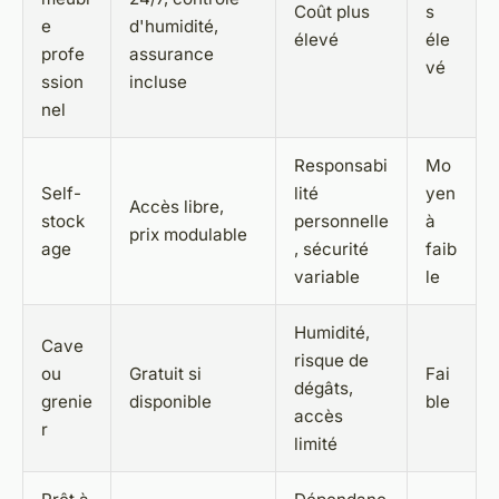
Coût plus
s
e
d'humidité,
élevé
éle
profe
assurance
vé
ssion
incluse
nel
Responsabi
Mo
Self-
lité
yen
Accès libre,
stock
personnelle
à
prix modulable
age
, sécurité
faib
variable
le
Humidité,
Cave
risque de
ou
Gratuit si
Fai
dégâts,
grenie
disponible
ble
accès
r
limité