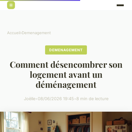
Accueil
›
Demenagement
DEMENAGEMENT
Comment désencombrer son
logement avant un
déménagement
Joëlle
•
08/06/2026 19:45
•
8 min de lecture