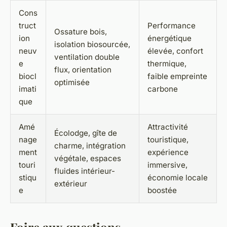
Cons
truct
Performance
Ossature bois,
ion
énergétique
isolation biosourcée,
neuv
élevée, confort
ventilation double
e
thermique,
flux, orientation
biocl
faible empreinte
optimisée
imati
carbone
que
Amé
Attractivité
Écolodge, gîte de
nage
touristique,
charme, intégration
ment
expérience
végétale, espaces
touri
immersive,
fluides intérieur-
stiqu
économie locale
extérieur
e
boostée
Foire aux questions