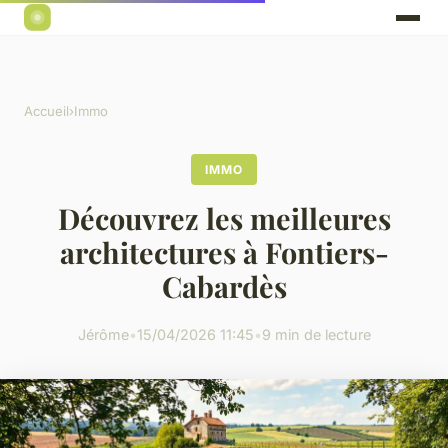
Accueil
›
Immo
IMMO
Découvrez les meilleures
architectures à Fontiers-
Cabardès
Jérôme
•
15/04/2026 11:45
•
9 min de lecture