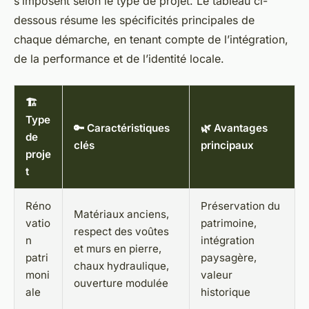
s’imposent selon le type de projet. Le tableau ci-
dessous résume les spécificités principales de
chaque démarche, en tenant compte de l’intégration,
de la performance et de l’identité locale.
🏗️
Type
🔑 Caractéristiques
🌿 Avantages
de
clés
principaux
proje
t
Réno
Préservation du
Matériaux anciens,
vatio
patrimoine,
respect des voûtes
n
intégration
et murs en pierre,
patri
paysagère,
chaux hydraulique,
moni
valeur
ouverture modulée
ale
historique