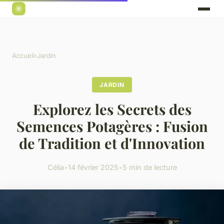
Accueil
›
Jardin
JARDIN
Explorez les Secrets des
Semences Potagères : Fusion
de Tradition et d'Innovation
Célia
•
14 février 2025
•
5 min de lecture