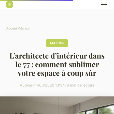
Accueil
›
Maison
MAISON
L’architecte d’intérieur dans
le 77 : comment sublimer
votre espace à coup sûr
Aubine
•
14/06/2026 13:34
•
8 min de lecture