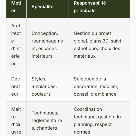
Méti
Responsabilité
Spécialité
er
principale
Arch
itect
Conception,
Gestion du projet
e
réaménageme
global, plans 3D, suivi
d'int
nt, espaces
esthétique, choix des
érie
intérieurs
matériaux
ur
Déc
Styles,
Sélection de la
orat
ambiances,
décoration, mobilier,
eur
couleurs
conseil d'ambiance
Maît
Coordination
Techniques,
re
technique, gestion du
réglementaire
d'œ
planning, respect
s, chantiers
uvre
normes