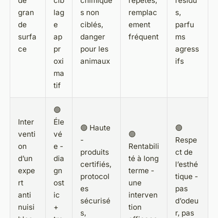
de
cib
chimique
répétés,
résidu
gran
lag
s non
remplac
s,
de
e
ciblés,
ement
parfu
surfa
ap
danger
fréquent
ms
ce
pr
pour les
agress
oxi
animaux
ifs
ma
tif
🟢
Inter
Éle
🟢 Haute
🟢
venti
vé
🟢
-
Respe
on
e -
Rentabili
produits
ct de
d’un
dia
té à long
certifiés,
l’esthé
expe
gn
terme -
protocol
tique -
rt
ost
une
es
pas
anti
ic
interven
sécurisé
d’odeu
nuisi
+
tion
s,
r, pas