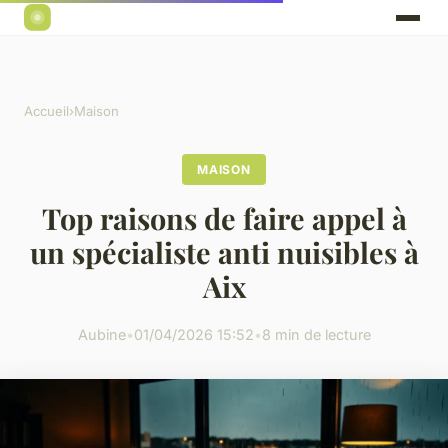
Accueil
›
Maison
MAISON
Top raisons de faire appel à
un spécialiste anti nuisibles à
Aix
Aubine
•
01/04/2026 15:52
•
8 min de lecture