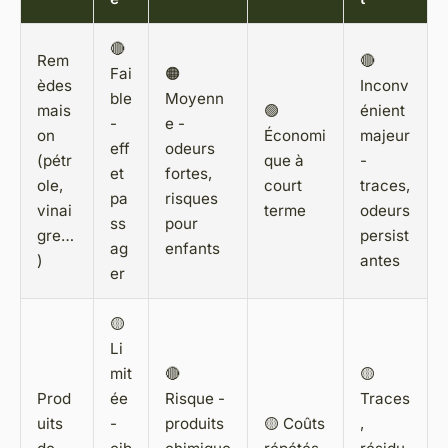
🔴
Rem
🔴
Fai
🟠
èdes
Inconv
ble
Moyenn
mais
🟢
énient
-
e -
on
Économi
majeur
eff
odeurs
(pétr
que à
-
et
fortes,
ole,
court
traces,
pa
risques
vinai
terme
odeurs
ss
pour
gre…
persist
ag
enfants
)
antes
er
🟡
Li
mit
🔴
🟡
Prod
ée
Risque -
Traces
uits
-
produits
🟡 Coûts
,