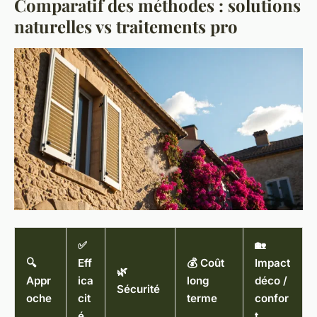
Comparatif des méthodes : solutions
naturelles vs traitements pro
✅
🏡
🔍
Eff
💰 Coût
Impact
🌿
Appr
ica
long
déco /
Sécurité
oche
cit
terme
confor
é
t