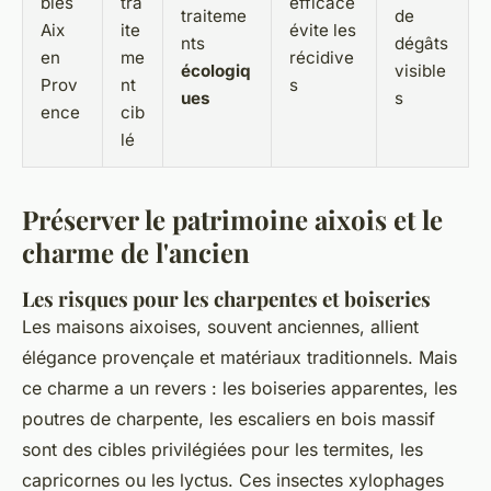
bles
tra
efficace
traiteme
de
Aix
ite
évite les
nts
dégâts
en
me
récidive
écologiq
visible
Prov
nt
s
ues
s
ence
cib
lé
Préserver le patrimoine aixois et le
charme de l'ancien
Les risques pour les charpentes et boiseries
Les maisons aixoises, souvent anciennes, allient
élégance provençale et matériaux traditionnels. Mais
ce charme a un revers : les boiseries apparentes, les
poutres de charpente, les escaliers en bois massif
sont des cibles privilégiées pour les termites, les
capricornes ou les lyctus. Ces insectes xylophages