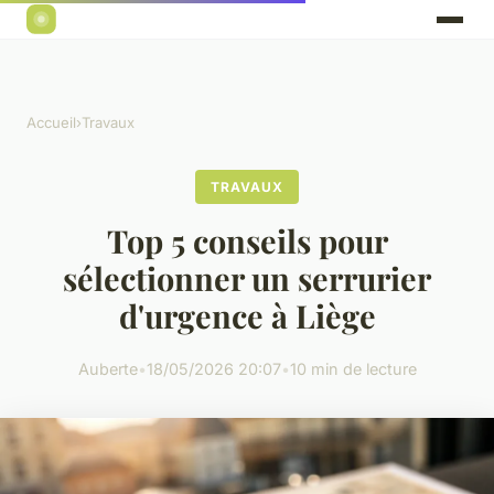
Accueil
›
Travaux
TRAVAUX
Top 5 conseils pour
sélectionner un serrurier
d'urgence à Liège
Auberte
•
18/05/2026 20:07
•
10 min de lecture