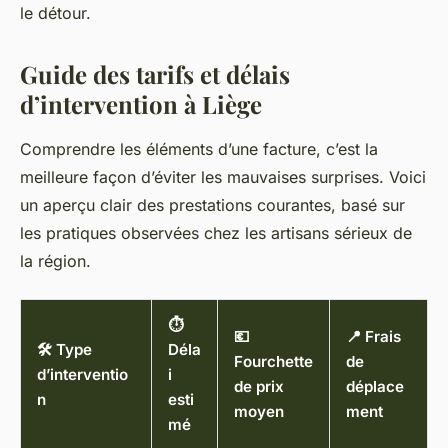
le détour.
Guide des tarifs et délais
d’intervention à Liège
Comprendre les éléments d’une facture, c’est la
meilleure façon d’éviter les mauvaises surprises. Voici
un aperçu clair des prestations courantes, basé sur
les pratiques observées chez les artisans sérieux de
la région.
⏱️
💶
📍 Frais
🛠️ Type
Déla
Fourchette
de
d’interventio
i
de prix
déplace
n
esti
moyen
ment
mé