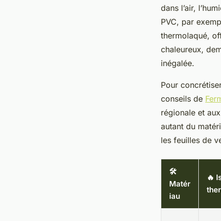
dans l’air, l’hu
PVC, par exemple
thermolaqué, off
chaleureux, dem
inégalée.
Pour concrétiser
conseils de
Fer
régionale et aux
autant du matéri
les feuilles de 
🛠️
🔥 I
Matér
the
iau