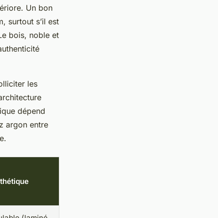
tériore. Un bon
 surtout s’il est
Le bois, noble et
uthenticité
liciter les
architecture
stique dépend
az argon entre
e.
sthétique
lable (laminé