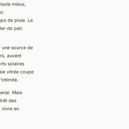
 isole mieux,
ec
ps de pluie. Le
ler de pair.
ir une source de
urs, auvent
rts solaires
aie vitrée coupe
intimité.
senal. Mais
térêt des
 vivre en