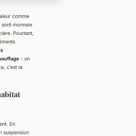
chaleur comme
s sont monnaie
cière. Pourtant,
léments
es
hauffage
- un
e, c’est la
abitat
ent. En
en suspension