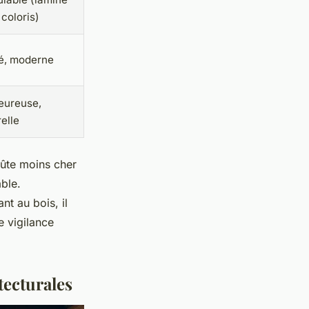
 coloris)
é, moderne
eureuse,
elle
oûte moins cher
able.
nt au bois, il
e vigilance
tecturales