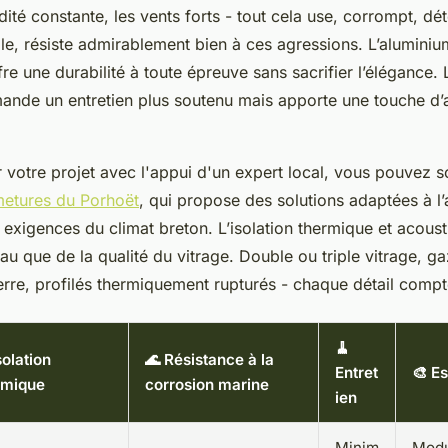
midité constante, les vents forts - tout cela use, corrompt, dé
, résiste admirablement bien à ces agressions. L’aluminium,
re une durabilité à toute épreuve sans sacrifier l’élégance. 
ande un entretien plus soutenu mais apporte une touche d’a
 votre projet avec l'appui d'un expert local, vous pouvez sol
metures du Porhoët
, qui propose des solutions adaptées à l’
 exigences du climat breton. L’isolation thermique et acou
au que de la qualité du vitrage. Double ou triple vitrage, g
verre, profilés thermiquement rupturés - chaque détail compt
🧹
solation
🌊 Résistance à la
Entret
🎨 E
rmique
corrosion marine
ien
Minim
Modu