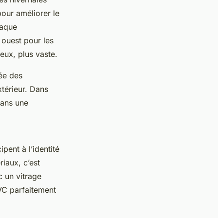
pour améliorer le
haque
 ouest pour les
reux, plus vaste.
rée des
xtérieur. Dans
Dans une
pent à l’identité
riaux, c’est
c un vitrage
PVC parfaitement