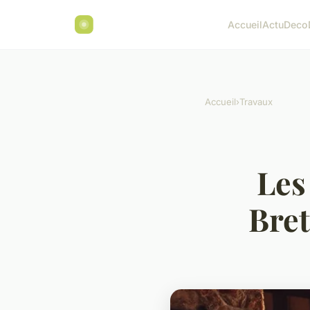
Accueil
Actu
Deco
Accueil
›
Travaux
Les
Bret