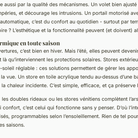
e aussi par la qualité des mécanismes. Un volet bien ajusté
mpéries, et décourage les intrusions. Un portail motorisé av
utomatique, c’est du confort au quotidien - surtout par tem
oire ? L’esthétique et la fonctionnalité peuvent (et doivent) al
ermique en toute saison
rtures, c’est bien en hiver. Mais l’été, elles peuvent deven
t là qu’interviennent les protections solaires. Stores extérie
e-soleil réglable : ces solutions permettent de gérer les appo
la vue. Un store en toile acrylique tendu au-dessus d’une b
la chaleur incidente. C’est simple, efficace, et ça préserve l’
r, les doubles rideaux ou les stores vénitiens complètent l’ar
ai confort, c’est celui qui fonctionne sans y penser. D’où l’in
sés, programmables selon l’ensoleillement. Rien de tel pour
es saisons.