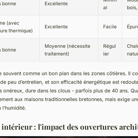
s bonne
Excellente
al
bois,
ne (avec
Excellente
Facile
Épur
ture thermique)
Moyenne (nécessite
Régul
Chal
s bonne
traitement)
ier
natur
 souvent comme un bon plan dans les zones côtières. Il c
de peu d’entretien, et son efficacité énergétique est redout
s onéreux, dure dans les clous - parfois plus de 40 ans. Qua
tement aux maisons traditionnelles bretonnes, mais exige un
 l’humidité.
intérieur : l'impact des ouvertures archi