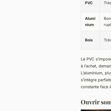
PVC
Trè
Alumi
Bon
nium
rup
Bois
Trè
Le PVC s’impose
à l’achat, deman
L’aluminium, plu
s’intègre parfai
constante face à
Ouvrir son 