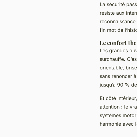
La sécurité pass
résiste aux inte
reconnaissance a
fin mot de l’hist
Le confort th
Les grandes ouve
surchauffe. C’es
orientable, bris
sans renoncer à 
jusqu’à 90 % de 
Et côté intérieu
attention : le vr
systèmes motori
harmonie avec l