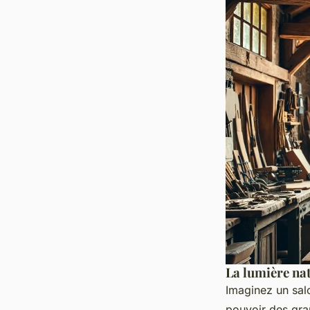
La lumière na
Imaginez un salo
pouvoir des gra