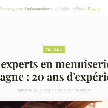
Demenagement
Equipement
Immo
Jardin
Maison
Piscine
Travaux
TRAVAUX
 experts en menuiseri
agne : 20 ans d'expér
Auberte
•
01/07/2026 09:07
•
11 min de lecture