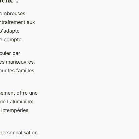
 nombreuses
ntrairement aux
 s'adapte
re compte.
culer par
 des manœuvres.
r les familles
sement offre une
 de l'aluminium.
x intempéries
personnalisation