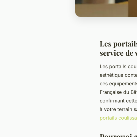
Les portai
service de 
Les portails cou
esthétique cont
ces équipements
Française du Bâ
confirmant cett
à votre terrain
portails couliss
Pourquoi c