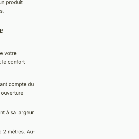
un produit
s.
e
e votre
 le confort
nant compte du
 ouverture
nt à sa largeur
à 2 mètres. Au-