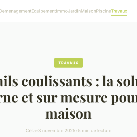
Demenagement
Equipement
Immo
Jardin
Maison
Piscine
Travaux
TRAVAUX
ils coulissants : la so
ne et sur mesure pour
maison
Célia
•
3 novembre 2025
•
5 min de lecture