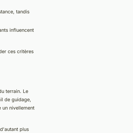
stance, tandis
ants influencent
er ces critères
u terrain. Le
ail de guidage,
e un nivellement
d'autant plus