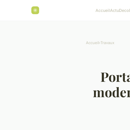
Accueil
Actu
Deco
Accueil
›
Travaux
Porta
moder