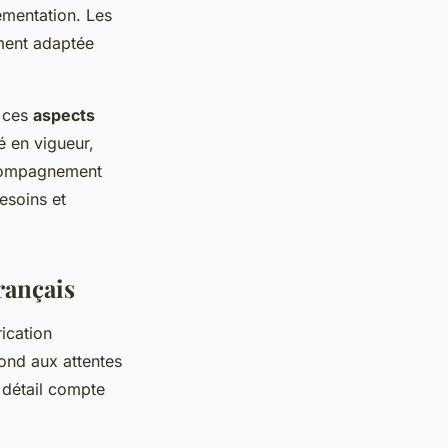
lementation. Les
ement adaptée
t ces
aspects
é en vigueur,
ccompagnement
esoins et
rançais
rication
ond aux attentes
 détail compte