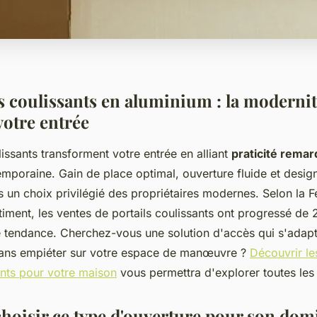
ls coulissants en aluminium : la moderni
votre entrée
lissants transforment votre entrée en alliant
praticité rema
emporaine. Gain de place optimal, ouverture fluide et desig
 un choix privilégié des propriétaires modernes. Selon la F
timent, les ventes de portails coulissants ont progressé d
e tendance. Cherchez-vous une solution d'accès qui s'adap
 sans empiéter sur votre espace de manœuvre ?
Découvrir l
ants pour votre maison
vous permettra d'explorer toutes les 
hoisir ce type d'ouverture pour son domi