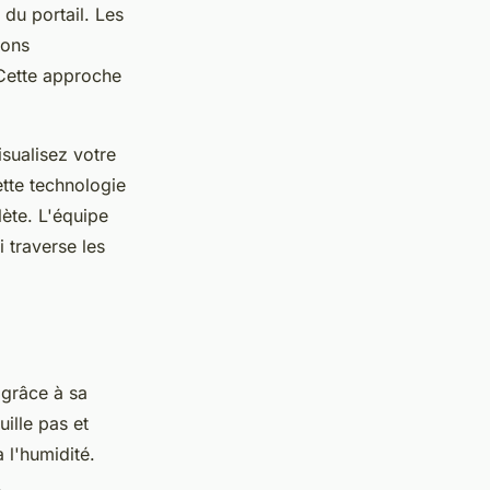
du portail. Les
ions
 Cette approche
isualisez votre
tte technologie
lète. L'équipe
i traverse les
 grâce à sa
uille pas et
 l'humidité.
.