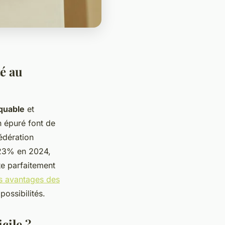
té au
rquable
et
n épuré font de
édération
e 23% en 2024,
te parfaitement
es avantages des
possibilités.
cile ?